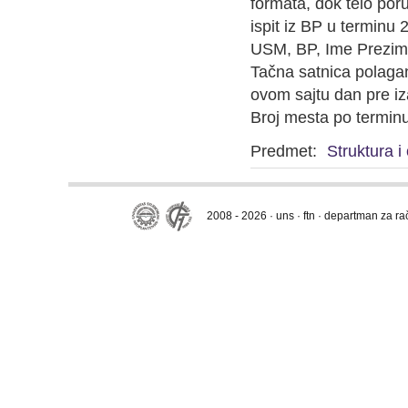
formata, dok telo por
ispit iz BP u terminu 
USM, BP, Ime Prezime
Tačna satnica polaganj
ovom sajtu dan pre i
Broj mesta po termin
Predmet:
Struktura i
2008 - 2026 · uns · ftn · departman za r