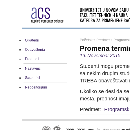
Početak
»
Predmet
»
Programsk
O katedri
Promena termin
Obaveštenja
16. Novembar 2015
Predmeti
Studenti mogu promen
Nastavnici
sa nekim drugim stud
Saradnici
TREBA obaveštavati 
Repozitorijum
Ukoliko se desi da se
mesta, prednost imaju
Predmet:
Programski
2008 - 2026 · uns · ftn · departman za r