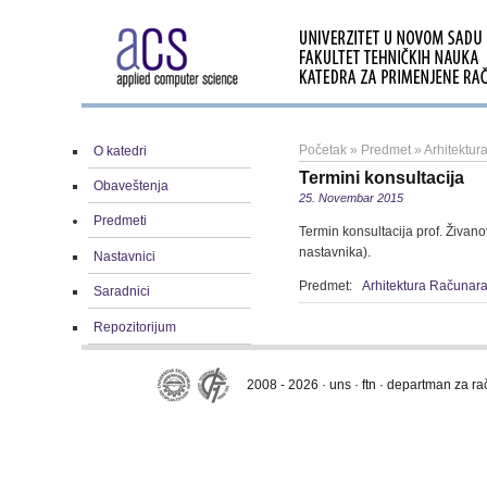
Početak
»
Predmet
»
Arhitektu
O katedri
Termini konsultacija
Obaveštenja
25. Novembar 2015
Predmeti
Termin konsultacija prof. Živano
nastavnika).
Nastavnici
Predmet:
Arhitektura Računar
Saradnici
Repozitorijum
2008 - 2026 · uns · ftn · departman za r