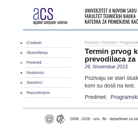
Početak
»
Predmet
»
Programsk
O katedri
Termin prvog k
Obaveštenja
prevodilaca za
Predmeti
26. Novembar 2015
Nastavnici
Pozivaju se stari stud
Saradnici
kom su dosli na test.
Repozitorijum
Predmet:
Programski
2008 - 2026 · uns · ftn · departman za r