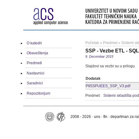
Početak
»
Predmet
»
Sistemi sk
O katedri
SSP - Vezbe ETL - SQL
Obaveštenja
9. Decembar 2015
Predmeti
Slajdovi sa vezbi su u prilogu.
Nastavnici
Dodatak
Saradnici
PIISSPUEES_SSP_V3.pdf
Repozitorijum
Predmet:
Sistemi skladišta po
2008 - 2026 · uns · ftn · departman za r