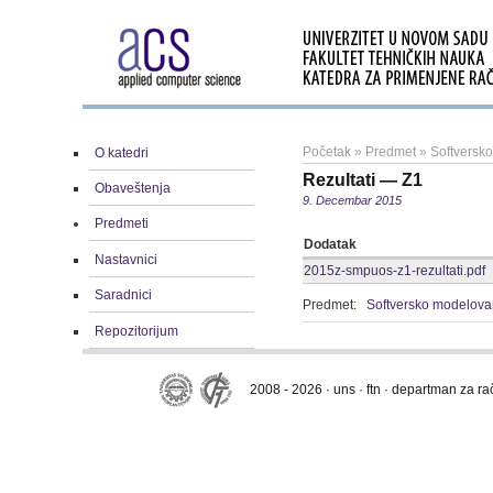
Početak
»
Predmet
»
Softversk
O katedri
Rezultati — Z1
Obaveštenja
9. Decembar 2015
Predmeti
Dodatak
Nastavnici
2015z-smpuos-z1-rezultati.pdf
Saradnici
Predmet:
Softversko modelova
Repozitorijum
2008 - 2026 · uns · ftn · departman za r