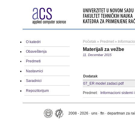
Početak
»
Predmet
»
Informacio
O katedri
Materijali za vežbe
Obaveštenja
11. Decembar 2015
Predmeti
Nastavnici
Dodatak
Saradnici
07_ER model zadaci.pdf
Repozitorijum
Predmet:
Informacioni sistemi
2008 - 2026 · uns · ftn · departman za r