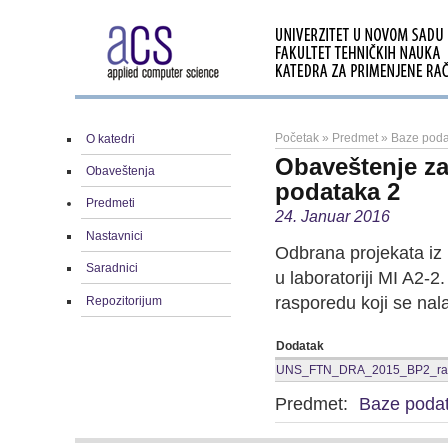
Početak
»
Predmet
»
Baze poda
O katedri
Obaveštenje za
Obaveštenja
podataka 2
Predmeti
24. Januar 2016
Nastavnici
Odbrana projekata iz
Saradnici
u laboratoriji MI A2-
rasporedu koji se nal
Repozitorijum
Dodatak
UNS_FTN_DRA_2015_BP2_ras
Predmet:
Baze poda