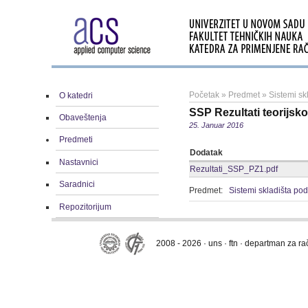
Početak
»
Predmet
»
Sistemi sk
O katedri
SSP Rezultati teorijsk
Obaveštenja
25. Januar 2016
Predmeti
Dodatak
Nastavnici
Rezultati_SSP_PZ1.pdf
Saradnici
Predmet:
Sistemi skladišta po
Repozitorijum
2008 - 2026 · uns · ftn · departman za r