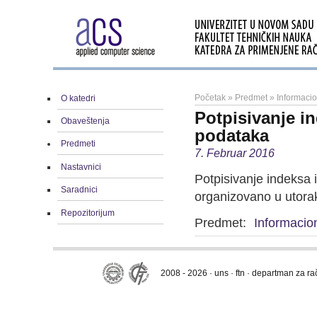
Početak
»
Predmet
»
Informacio
O katedri
Potpisivanje in
Obaveštenja
podataka
Predmeti
7. Februar 2016
Nastavnici
Potpisivanje indeksa 
Saradnici
organizovano u utorak
Repozitorijum
Predmet:
Informacion
2008 - 2026 · uns · ftn · departman za r