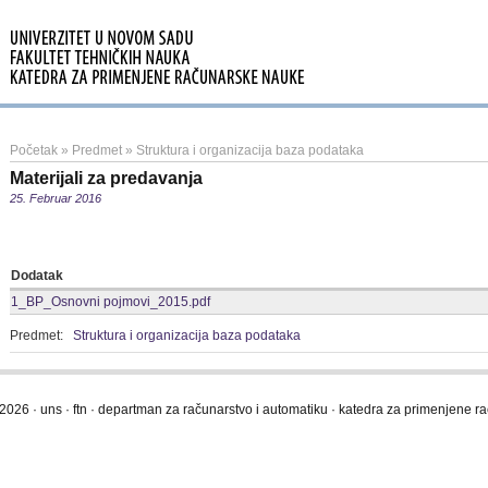
Početak
»
Predmet
»
Struktura i organizacija baza podataka
Materijali za predavanja
25. Februar 2016
Dodatak
1_BP_Osnovni pojmovi_2015.pdf
Predmet:
Struktura i organizacija baza podataka
2026 · uns · ftn · departman za računarstvo i automatiku · katedra za primenjene 