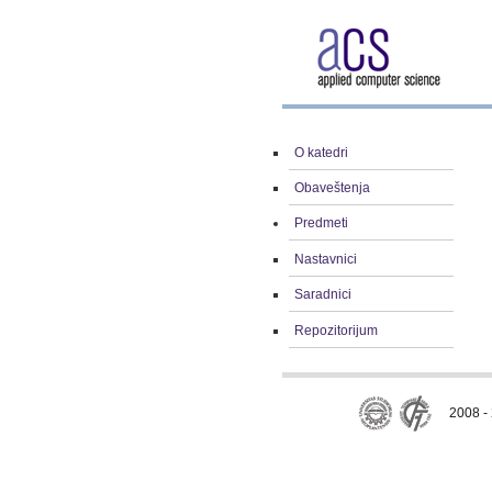
O katedri
Obaveštenja
Predmeti
Nastavnici
Saradnici
Repozitorijum
2008 - 