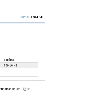
Veličina
759.16 KB
računarske nauke ·
rss