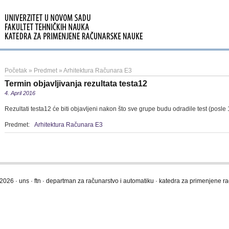
Početak
»
Predmet
»
Arhitektura Računara E3
Termin objavljivanja rezultata testa12
4. April 2016
Rezultati testa12 će biti objavljeni nakon što sve grupe budu odradile test (posle
Predmet:
Arhitektura Računara E3
2026 · uns · ftn · departman za računarstvo i automatiku · katedra za primenjene 