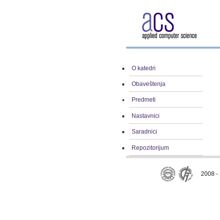
O katedri
Obaveštenja
Predmeti
Nastavnici
Saradnici
Repozitorijum
2008 - 