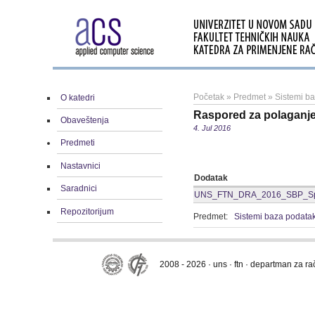
Početak
»
Predmet
»
Sistemi b
O katedri
Raspored za polaganje 
Obaveštenja
4. Jul 2016
Predmeti
Nastavnici
Dodatak
Saradnici
UNS_FTN_DRA_2016_SBP_Spisa
Repozitorijum
Predmet:
Sistemi baza podata
2008 - 2026 · uns · ftn · departman za r