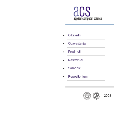
O katedri
Obaveštenja
Predmeti
Nastavnici
Saradnici
Repozitorijum
2008 - 