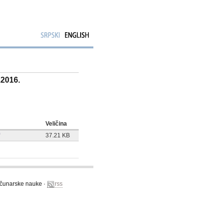
.2016.
Veličina
37.21 KB
računarske nauke ·
rss