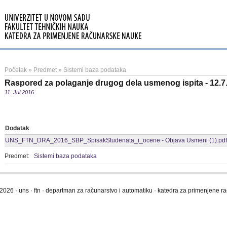
Početak
»
Predmet
»
Sistemi baza podataka
Raspored za polaganje drugog dela usmenog ispita - 12.7
11. Jul 2016
Dodatak
UNS_FTN_DRA_2016_SBP_SpisakStudenata_i_ocene - Objava Usmeni (1).pdf
Predmet:
Sistemi baza podataka
2026 · uns · ftn · departman za računarstvo i automatiku · katedra za primenjene 