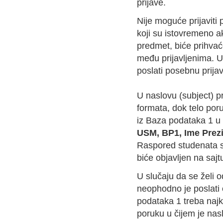
prijave.
Nije moguće prijaviti 
koji su istovremeno ak
predmet, biće prihvaće
među prijavljenima. 
poslati posebnu prijav
U naslovu (subject) p
formata, dok telo por
iz Baza podataka 1 u 
USM, BP1, Ime Prezi
Raspored studenata 
biće objavljen na sajt
U slučaju da se želi od
neophodno je poslati
podataka 1 treba najk
poruku u čijem je nas