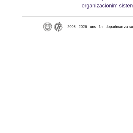
organizacionim siste
2008 - 2026 · uns · ftn · departman za r