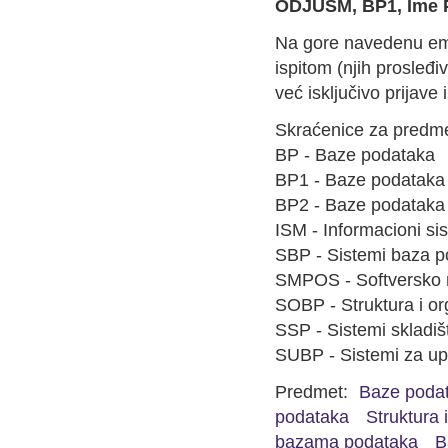
ODJUSM, BP1, Ime P
Na gore navedenu emai
ispitom (njih prosleđi
već isključivo prijave 
Skraćenice za predme
BP - Baze podataka
BP1 - Baze podataka
BP2 - Baze podataka
ISM - Informacioni s
SBP - Sistemi baza 
SMPOS - Softversko 
SOBP - Struktura i o
SSP - Sistemi skladi
SUBP - Sistemi za up
Predmet:
Baze poda
podataka
Struktura 
bazama podataka
B