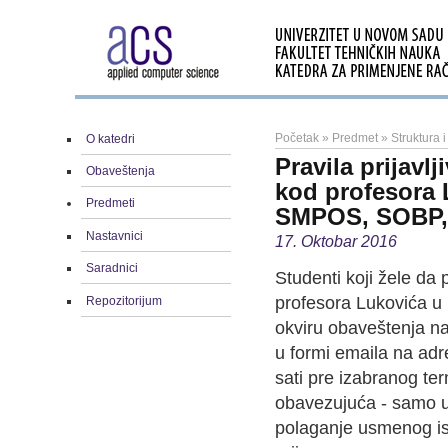
Početak
»
Predmet
»
Struktura 
O katedri
Pravila prijav
Obaveštenja
kod profesora 
Predmeti
SMPOS, SOBP, 
Nastavnici
17. Oktobar 2016
Saradnici
Studenti koji žele da 
profesora Lukovića u 
Repozitorijum
okviru obaveštenja na 
u formi emaila na ad
sati pre izabranog ter
obavezujuća - samo 
polaganje usmenog isp