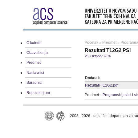
Početak
»
Predmet
»
Programski
O katedri
Rezultati T12G2 PSI
Obaveštenja
25. Oktobar 2016
Predmeti
Nastavnici
Dodatak
Saradnici
Rezultati T12G2.pdf
Repozitorijum
Predmet:
Programski jezici i s
2008 - 2026 · uns · ftn · departman za r