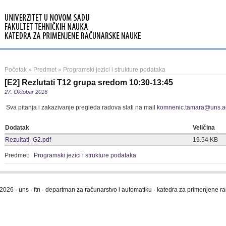
Početak
»
Predmet
»
Programski jezici i strukture podataka
[E2] Rezlutati T12 grupa sredom 10:30-13:45
27. Oktobar 2016
Sva pitanja i zakazivanje pregleda radova slati na mail
komnenic.tamara@uns.ac
Dodatak
Veličina
Rezultati_G2.pdf
19.54 KB
Predmet:
Programski jezici i strukture podataka
2026 · uns · ftn · departman za računarstvo i automatiku · katedra za primenjene 