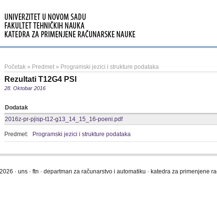
Početak
»
Predmet
»
Programski jezici i strukture podataka
Rezultati T12G4 PSI
28. Oktobar 2016
Dodatak
2016z-pr-pjisp-t12-g13_14_15_16-poeni.pdf
Predmet:
Programski jezici i strukture podataka
2026 · uns · ftn · departman za računarstvo i automatiku · katedra za primenjene 