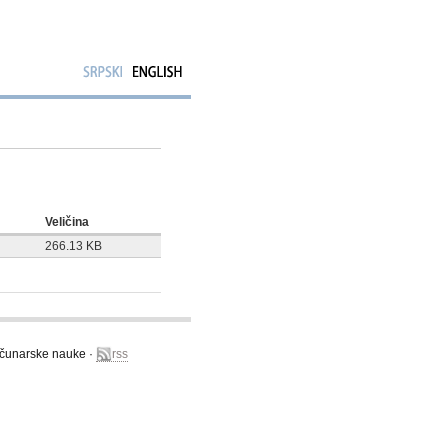
Veličina
266.13 KB
računarske nauke ·
rss