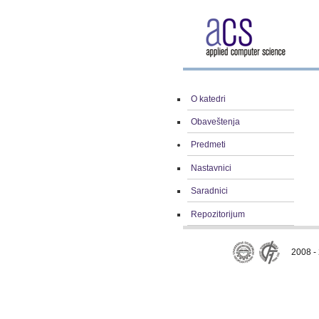
O katedri
Obaveštenja
Predmeti
Nastavnici
Saradnici
Repozitorijum
2008 - 