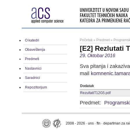
Početak
»
Predmet
»
Programski
O katedri
[E2] Rezlutati
Obaveštenja
29. Oktobar 2016
Predmeti
Sva pitanja i zakaziv
Nastavnici
mail
komnenic.tamar
Saradnici
Dodatak
Repozitorijum
RezultatiT12G5.pdf
Predmet:
Programski 
2008 - 2026 · uns · ftn · departman za r