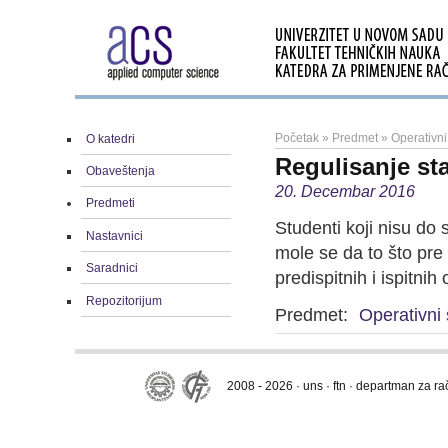
Početak
»
Predmet
»
Operativni
O katedri
Regulisanje st
Obaveštenja
20. Decembar 2016
Predmeti
Studenti koji nisu do
Nastavnici
mole se da to što pre
Saradnici
predispitnih i ispitni
Repozitorijum
Predmet:
Operativni 
2008 - 2026 · uns · ftn · departman za r