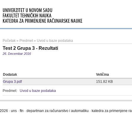
Početak
»
Predmet
»
Uvod u baze podataka
Test 2 Grupa 3 - Rezultati
26. Decembar 2016
Dodatak
Veličina
Grupa 3.pdf
151.82 KB
Predmet:
Uvod u baze podataka
2026 · uns · ftn · departman za računarstvo i automatiku · katedra za primenjene 