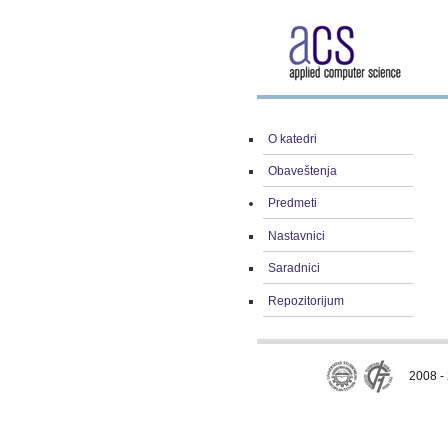
O katedri
Obaveštenja
Predmeti
Nastavnici
Saradnici
Repozitorijum
2008 - 