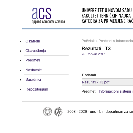
Početak
»
Predmet
»
Informacio
O katedri
Rezultati - T3
Obaveštenja
26. Januar 2017
Predmeti
Nastavnici
Dodatak
Saradnici
Rezultati - T3.pdf
Repozitorijum
Predmet:
Informacioni sistemi
2008 - 2026 · uns · ftn · departman za r