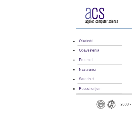
O katedri
Obaveštenja
Predmeti
Nastavnici
Saradnici
Repozitorijum
2008 - 