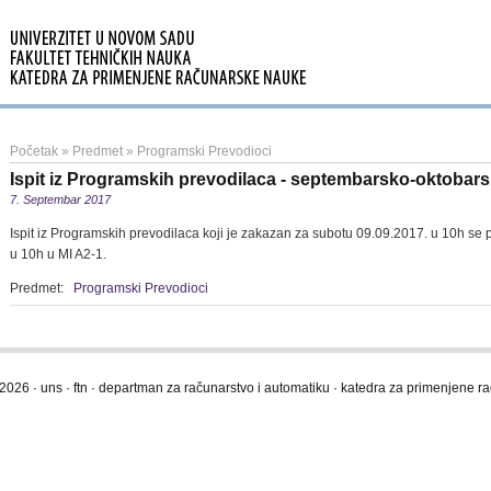
Početak
»
Predmet
»
Programski Prevodioci
Ispit iz Programskih prevodilaca - septembarsko-oktobars
7. Septembar 2017
Ispit iz Programskih prevodilaca koji je zakazan za subotu 09.09.2017. u 10h se
u 10h u MI A2-1.
Predmet:
Programski Prevodioci
2026 · uns · ftn · departman za računarstvo i automatiku · katedra za primenjene 