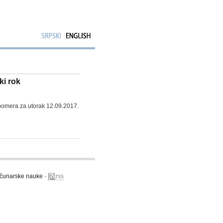
ki rok
 pomera za utorak 12.09.2017.
računarske nauke ·
rss