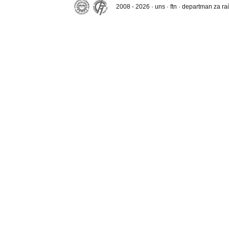
2008 - 2026 · uns · ftn · departman za r