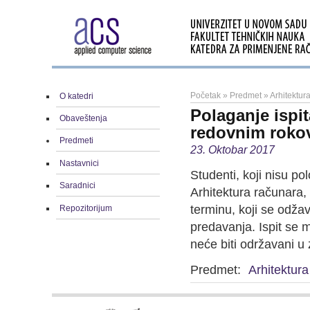
Početak
»
Predmet
»
Arhitektu
O katedri
Polaganje ispit
Obaveštenja
redovnim roko
Predmeti
23. Oktobar 2017
Nastavnici
Studenti, koji nisu pol
Saradnici
Arhitektura računara
terminu, koji se odžav
Repozitorijum
predavanja. Ispit se m
neće biti održavani u
Predmet:
Arhitektur