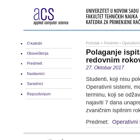
Početak
»
Predmet
»
Operativni
O katedri
Polaganje ispit
Obaveštenja
redovnim roko
Predmeti
27. Oktobar 2017
Nastavnici
Studenti, koji nisu pol
Saradnici
Operativni sistemi, m
terminu, koji se odža
Repozitorijum
najaviti 7 dana unapre
zvaničnim ispitnim ro
Predmet:
Operativni 