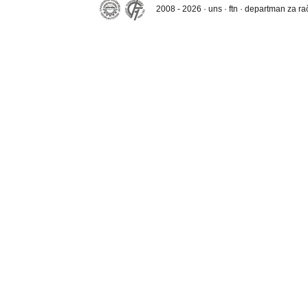
2008 - 2026 · uns · ftn · departman za r