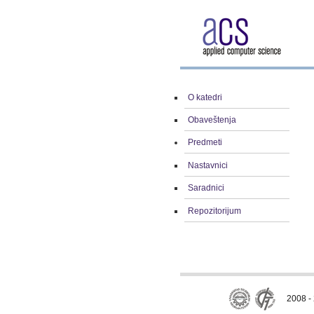
O katedri
Obaveštenja
Predmeti
Nastavnici
Saradnici
Repozitorijum
2008 - 