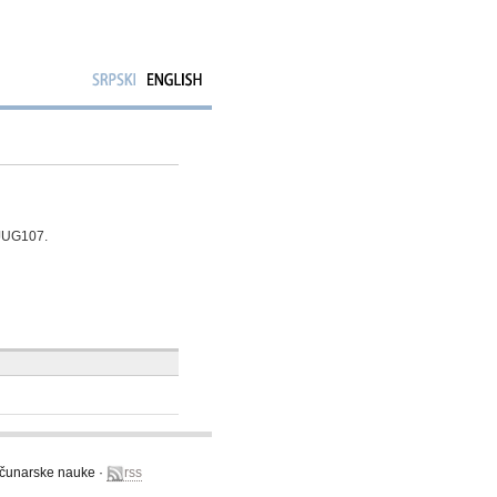
- JUG107.
računarske nauke ·
rss