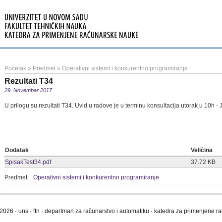
Početak
»
Predmet
»
Operativni sistemi i konkurentno programiranje
Rezultati T34
29. Novembar 2017
U prilogu su rezultati T34. Uvid u radove je u terminu konsultacija utorak u 10h 
Dodatak
Veličina
SpisakTest34.pdf
37.72 KB
Predmet:
Operativni sistemi i konkurentno programiranje
2026 · uns · ftn · departman za računarstvo i automatiku · katedra za primenjene 