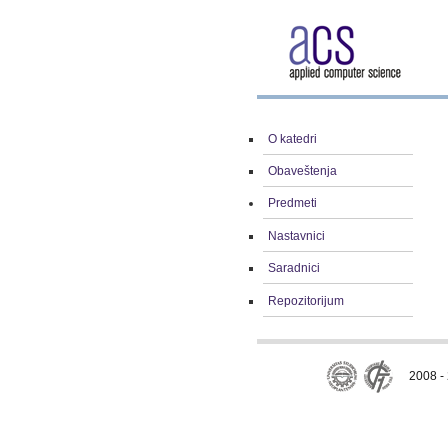
O katedri
Obaveštenja
Predmeti
Nastavnici
Saradnici
Repozitorijum
2008 - 