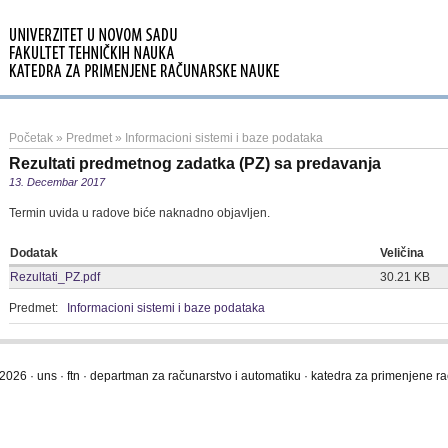
Početak
»
Predmet
»
Informacioni sistemi i baze podataka
Rezultati predmetnog zadatka (PZ) sa predavanja
13. Decembar 2017
Termin uvida u radove biće naknadno objavljen.
Dodatak
Veličina
Rezultati_PZ.pdf
30.21 KB
Predmet:
Informacioni sistemi i baze podataka
2026 · uns · ftn · departman za računarstvo i automatiku · katedra za primenjene 