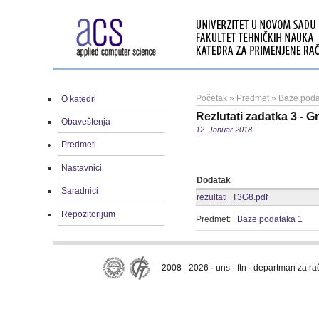
Početak
»
Predmet
»
Baze poda
O katedri
Rezlutati zadatka 3 - G
Obaveštenja
12. Januar 2018
Predmeti
Nastavnici
Dodatak
Saradnici
rezultati_T3G8.pdf
Repozitorijum
Predmet:
Baze podataka 1
2008 - 2026 · uns · ftn · departman za r