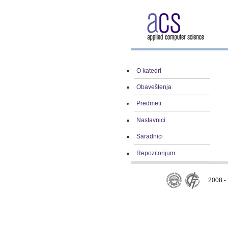
O katedri
Obaveštenja
Predmeti
Nastavnici
Saradnici
Repozitorijum
2008 - 