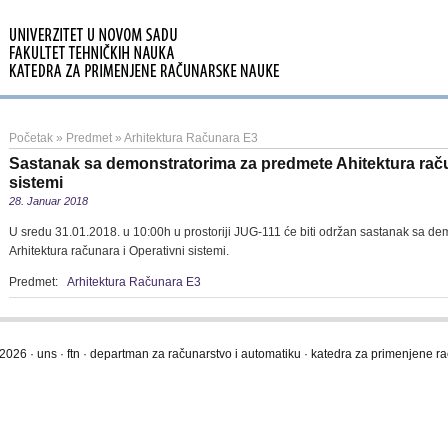
Početak
»
Predmet
»
Arhitektura Računara E3
Sastanak sa demonstratorima za predmete Ahitektura raču
sistemi
28. Januar 2018
U sredu 31.01.2018. u 10:00h u prostoriji JUG-111 će biti održan sastanak sa d
Arhitektura računara i Operativni sistemi.
Predmet:
Arhitektura Računara E3
2026 · uns · ftn · departman za računarstvo i automatiku · katedra za primenjene 