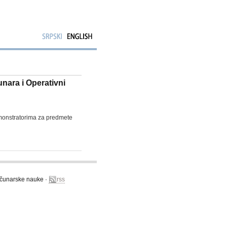
nara i Operativni
emonstratorima za predmete
računarske nauke ·
rss