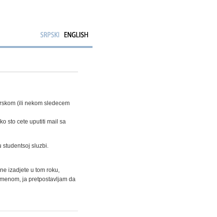
uarskom (ili nekom sledecem
o sto cete uputiti mail sa
 studentsoj sluzbi.
 ne izadjete u tom roku,
 imenom, ja pretpostavljam da