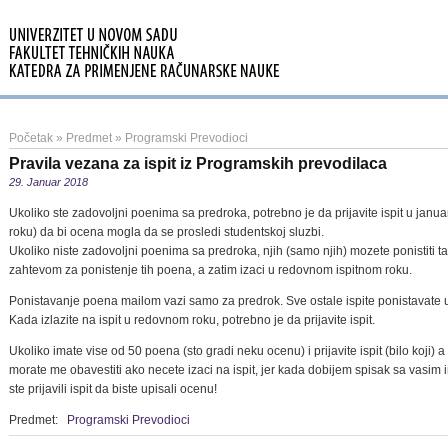
Početak
»
Predmet
»
Programski Prevodioci
Pravila vezana za ispit iz Programskih prevodilaca
29. Januar 2018
Ukoliko ste zadovoljni poenima sa predroka, potrebno je da prijavite ispit u jan
roku) da bi ocena mogla da se prosledi studentskoj sluzbi.
Ukoliko niste zadovoljni poenima sa predroka, njih (samo njih) mozete ponistiti tak
zahtevom za ponistenje tih poena, a zatim izaci u redovnom ispitnom roku.
Ponistavanje poena mailom vazi samo za predrok. Sve ostale ispite ponistavate u
Kada izlazite na ispit u redovnom roku, potrebno je da prijavite ispit.
Ukoliko imate vise od 50 poena (sto gradi neku ocenu) i prijavite ispit (bilo koji) a
morate me obavestiti ako necete izaci na ispit, jer kada dobijem spisak sa vasim
ste prijavili ispit da biste upisali ocenu!
Predmet:
Programski Prevodioci