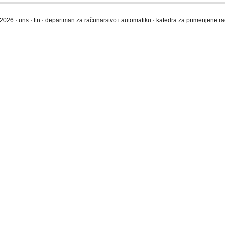
2026 · uns · ftn · departman za računarstvo i automatiku · katedra za primenjene 