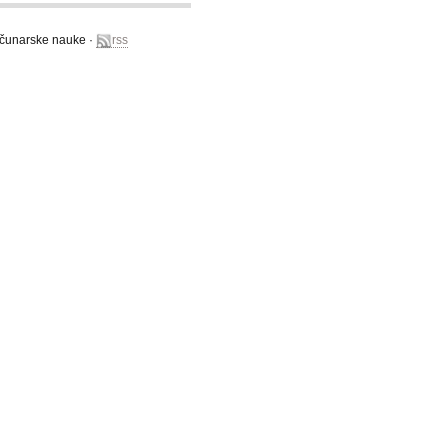
računarske nauke ·
rss