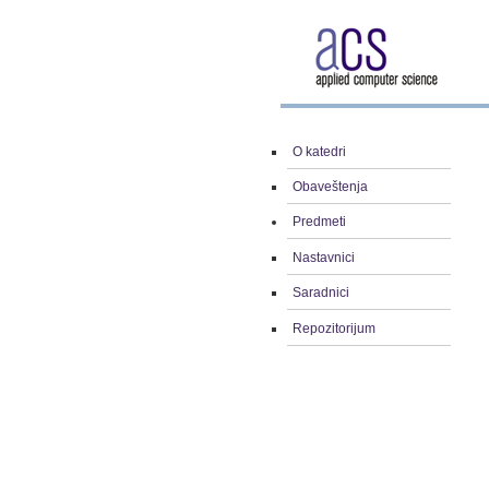
O katedri
Obaveštenja
Predmeti
Nastavnici
Saradnici
Repozitorijum