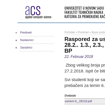
Početak
»
Predmet
»
Baze poda
Predmeti
Raspored za us
Nastavnici
28.2.. 1.3., 2.3
Saradnici
BP
22. Februar 2018
Zbog velikog broja pr
27.2.2018. ispit će bi
Svi studenti koji se 
prebačeni za temin 6
Dodatak
usmeni-IL_28218.pdf