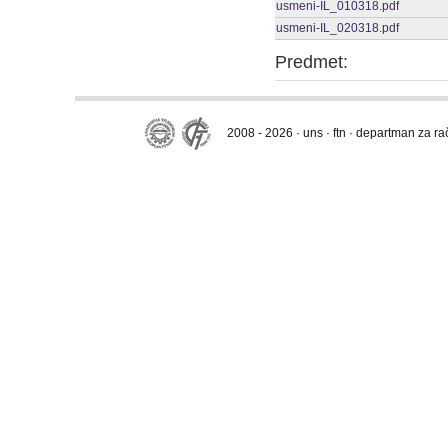
usmeni-IL_010318.pdf
usmeni-IL_020318.pdf
Predmet:
2008 - 2026 · uns · ftn · departman za r