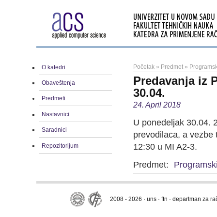
Početak
»
Predmet
»
Programsk
O katedri
Predavanja iz 
Obaveštenja
30.04.
Predmeti
24. April 2018
Nastavnici
U ponedeljak 30.04. 2
Saradnici
prevodilaca, a vezbe 
12:30 u MI A2-3.
Repozitorijum
Predmet:
Programski
2008 - 2026 · uns · ftn · departman za r