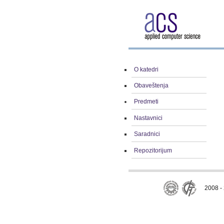
O katedri
Obaveštenja
Predmeti
Nastavnici
Saradnici
Repozitorijum
2008 - 