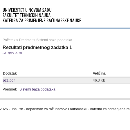
Početak
»
Predmet
»
Sistemi baza podataka
Rezultati predmetnog zadatka 1
28. April 2018
Dodatak
Veličina
pz1.pdf
46.3 KB
Predmet:
Sistemi baza podataka
2026 · uns · ftn · departman za računarstvo i automatiku · katedra za primenjene 