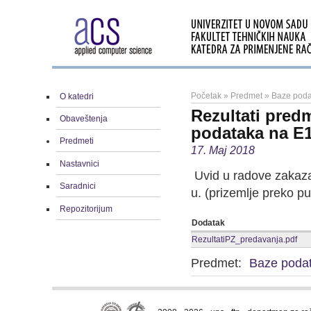
Početak
»
Predmet
»
Baze poda
O katedri
Rezultati pred
Obaveštenja
podataka na E
Predmeti
17. Maj 2018
Nastavnici
Uvid u radove zakazan
Saradnici
u. (prizemlje preko put
Repozitorijum
Dodatak
RezultatiPZ_predavanja.pdf
Predmet:
Baze poda