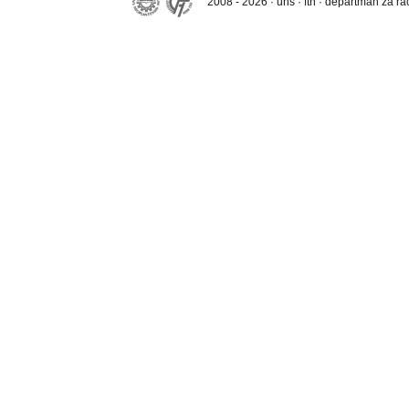
2008 - 2026 · uns · ftn · departman za r