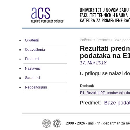
Početak
»
Predmet
»
Baze poda
O katedri
Rezultati pred
Obaveštenja
podataka na E1
Predmeti
17. Maj 2018
Nastavnici
U prilogu se nalazi d
Saradnici
Dodatak
Repozitorijum
E1_RezultatiPZ_predavanja-do
Predmet:
Baze poda
2008 - 2026 · uns · ftn · departman za r