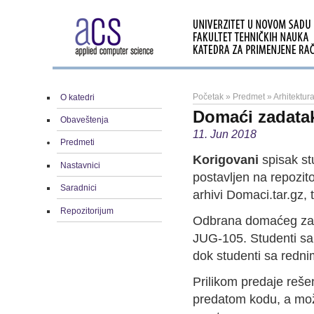
Početak
»
Predmet
»
Arhitektu
O katedri
Domaći zadata
Obaveštenja
11. Jun 2018
Predmeti
Korigovani
spisak st
Nastavnici
postavljen na repozit
Saradnici
arhivi Domaci.tar.gz,
Repozitorijum
Odbrana domaćeg zada
JUG-105. Studenti sa
dok studenti sa redn
Prilikom predaje rešen
predatom kodu, a može 