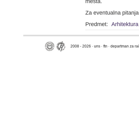
mesta.
Za eventualna pitanja
Predmet:
Arhitektur
2008 - 2026 · uns · ftn · departman za r