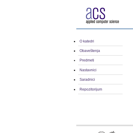
O katedri
Obaveštenja
Predmeti
Nastavnici
Saradnici
Repozitorijum