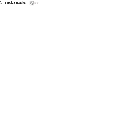
računarske nauke ·
rss