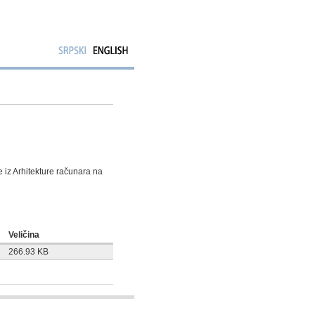
 iz Arhitekture računara na
Veličina
266.93 KB