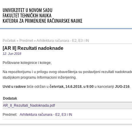
Početak
»
Predmet
»
Arhitektura računara - E2, E3 i IN
[AR II] Rezultati nadoknade
12. Jun 2018
Poštovane koleginice i kolege,
Na repozitorijumu i u prilogu ovog obaveštenja su postavljeni rezultati nadoknade
studijskom programu Informacioni inženjering.
Uvid u radove
biće održan u
četvrtak, 14.6.2018. u 9:00
u kancelariji
JUG-216
.
Dodatak
AR_II_Rezultati_Nadoknada.pdf
Predmet:
Arhitektura računara - E2, E3 i IN