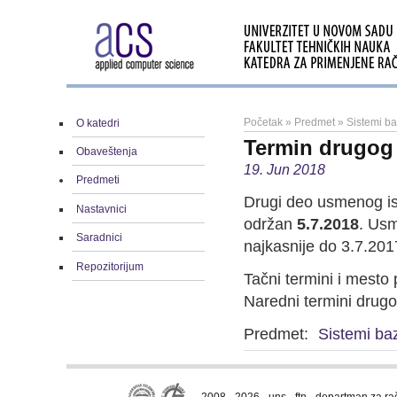
Početak
»
Predmet
»
Sistemi b
O katedri
Termin drugog
Obaveštenja
19. Jun 2018
Predmeti
Drugi deo usmenog is
Nastavnici
održan
5.7.2018
. Usm
Saradnici
najkasnije do 3.7.201
Repozitorijum
Tačni termini i mesto 
Naredni termini drugo
Predmet:
Sistemi ba
2008 - 2026 · uns · ftn · departman za r