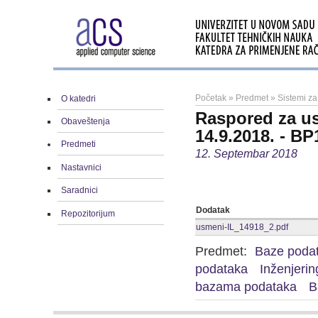
Početak
»
Predmet
»
Sistemi z
O katedri
Raspored za us
Obaveštenja
14.9.2018. - BP
Predmeti
12. Septembar 2018
Nastavnici
Saradnici
Dodatak
Repozitorijum
usmeni-IL_14918_2.pdf
Predmet:
Baze poda
podataka
Inženjerin
bazama podataka
B