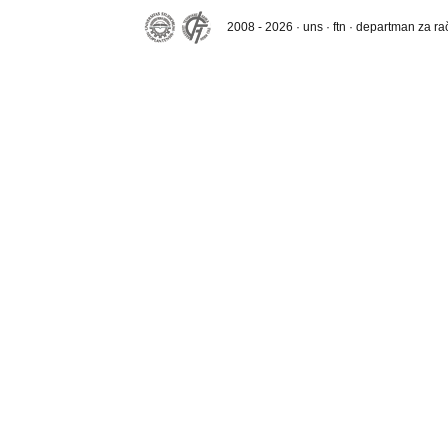
2008 - 2026 · uns · ftn · departman za r