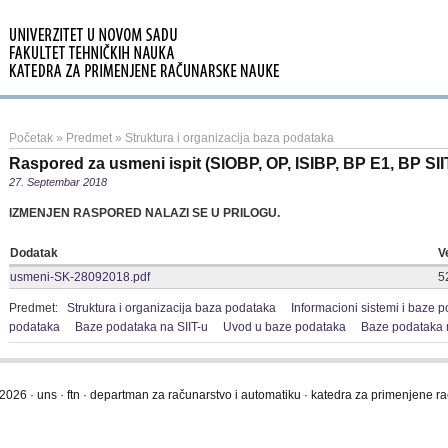
Početak
»
Predmet
»
Struktura i organizacija baza podataka
Raspored za usmeni ispit (SIOBP, OP, ISIBP, BP E1, BP SII
27. Septembar 2018
IZMENJEN RASPORED NALAZI SE U PRILOGU.
Dodatak
V
usmeni-SK-28092018.pdf
5
Predmet:
Struktura i organizacija baza podataka
Informacioni sistemi i baze 
podataka
Baze podataka na SIIT-u
Uvod u baze podataka
Baze podataka 
2026 · uns · ftn · departman za računarstvo i automatiku · katedra za primenjene 