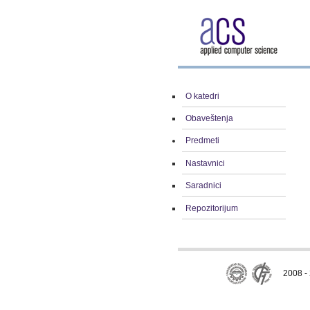
O katedri
Obaveštenja
Predmeti
Nastavnici
Saradnici
Repozitorijum
2008 - 