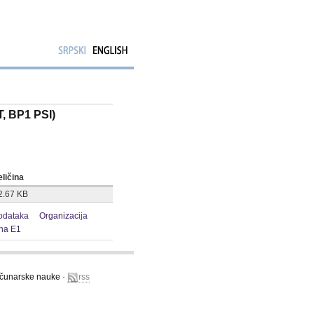
T, BP1 PSI)
eličina
2.67 KB
podataka
Organizacija
na E1
računarske nauke ·
rss