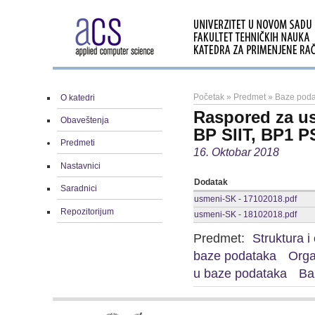
Početak
»
Predmet
»
Baze poda
O katedri
Raspored za us
Obaveštenja
BP SIIT, BP1 PS
Predmeti
16. Oktobar 2018
Nastavnici
Dodatak
Saradnici
usmeni-SK - 17102018.pdf
Repozitorijum
usmeni-SK - 18102018.pdf
Predmet:
Struktura i
baze podataka
Orga
u baze podataka
Ba