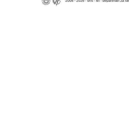
2008 - 2026 · uns · ftn · departman za r