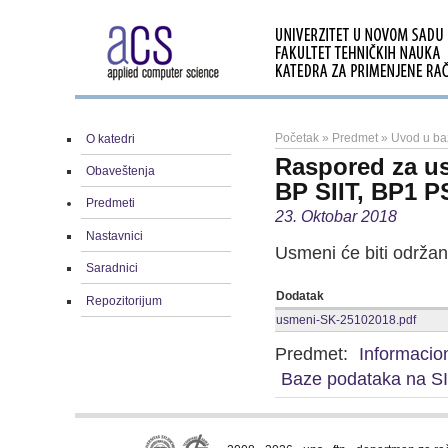
Početak
»
Predmet
»
Uvod u ba
O katedri
Raspored za us
Obaveštenja
BP SIIT, BP1 PS
Predmeti
23. Oktobar 2018
Nastavnici
Usmeni će biti održan
Saradnici
Dodatak
Repozitorijum
usmeni-SK-25102018.pdf
Predmet:
Informacion
Baze podataka na SI