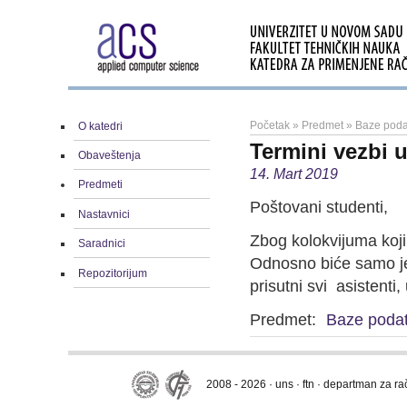
Početak
»
Predmet
»
Baze poda
O katedri
Termini vezbi u
Obaveštenja
14. Mart 2019
Predmeti
Poštovani studenti,
Nastavnici
Zbog kolokvijuma koji 
Saradnici
Odnosno biće samo je
Repozitorijum
prisutni svi asistenti
Predmet:
Baze podat
2008 - 2026 · uns · ftn · departman za r