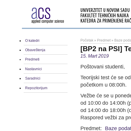
Početak
»
Predmet
»
Baze poda
O katedri
[BP2 na PSI] Te
Obaveštenja
15. Mart 2019
Predmeti
Poštovani studenti,
Nastavnici
Teorijski test će se 
Saradnici
početkom u 08:00h.
Repozitorijum
Vežbe će se u ponedel
od 10:00 do 14:00h (
od 14:00 do 18:00h (
Raspored vežbi za pr
Predmet:
Baze podat