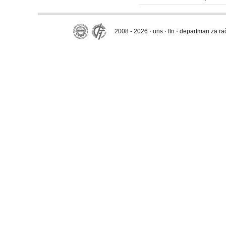
2008 - 2026 · uns · ftn · departman za r