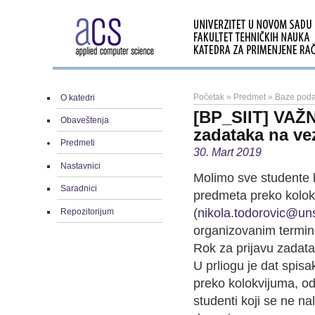
Početak
»
Predmet
»
Baze poda
O katedri
[BP_SIIT] VAŽNO
Obaveštenja
zadataka na v
Predmeti
30. Mart 2019
Nastavnici
Molimo sve studente ko
Saradnici
predmeta preko kolok
(
nikola.todorovic@uns
Repozitorijum
organizovanim termin
Rok za prijavu zadata
U prliogu je dat spisa
preko kolokvijuma, o
studenti koji se ne n