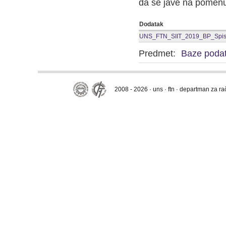
da se jave na pomenut
Dodatak
UNS_FTN_SIIT_2019_BP_Spisak
Predmet:
Baze podat
2008 - 2026 · uns · ftn · departman za r