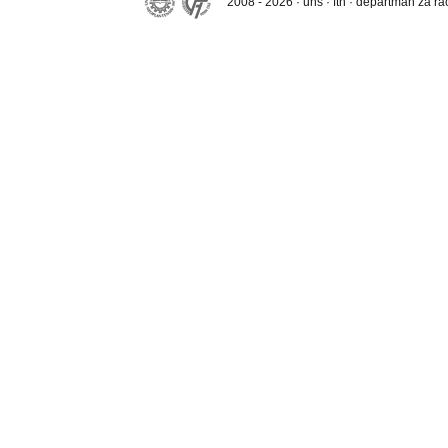
2008 - 2026 · uns · ftn · departman za r