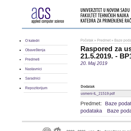
Početak
»
Predmet
»
Baze poda
O katedri
Raspored za us
Obaveštenja
21.5.2019. - BP
Predmeti
20. Maj 2019
Nastavnici
Saradnici
Dodatak
Repozitorijum
usmeni-IL_21519.pdf
Predmet:
Baze poda
podataka
Baze poda