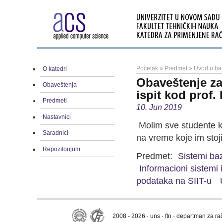
Početak
»
Predmet
»
Uvod u ba
O katedri
Obaveštenje za
Obaveštenja
ispit kod prof.
Predmeti
10. Jun 2019
Nastavnici
Molim sve studente k
Saradnici
na vreme koje im stoj
Repozitorijum
Predmet:
Sistemi ba
Informacioni sistemi
podataka na SIIT-u
2008 - 2026 · uns · ftn · departman za r