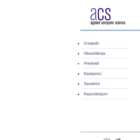
O katedri
Obaveštenja
Predmeti
Nastavnici
Saradnici
Repozitorijum