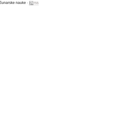
računarske nauke ·
rss