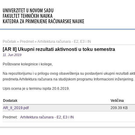
Početak
»
Predmet
»
Arhitektura računara - E2, E3 i IN
[AR II] Ukupni rezultati aktivnosti u toku semestra
11. Jun 2019
Poštovane koleginice i kolege,
Na repozitorijumu i u prilogu ovog obaveštenja su postavljeni ukupni rezultati akt
predmeta Arhitektura računara na studijskom programu Informacioni inženjering.
Upis ocena je u terminu ispita 20.6.2019.
Dodatak
Veličina
AR_II_2019.pdf
209.39 KB
Predmet:
Arhitektura računara - E2, E3 i IN