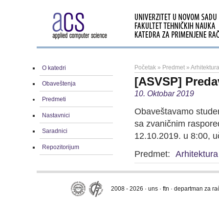
Početak
»
Predmet
»
Arhitektur
O katedri
[ASVSP] Preda
Obaveštenja
10. Oktobar 2019
Predmeti
Obaveštavamo student
Nastavnici
sa zvaničnim raspore
Saradnici
12.10.2019. u 8:00, u
Repozitorijum
Predmet:
Arhitektur
2008 - 2026 · uns · ftn · departman za r