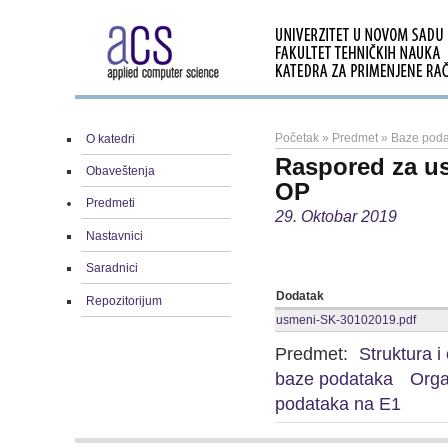
Početak
»
Predmet
»
Baze poda
O katedri
Raspored za us
Obaveštenja
OP
Predmeti
29. Oktobar 2019
Nastavnici
Saradnici
Dodatak
Repozitorijum
usmeni-SK-30102019.pdf
Predmet:
Struktura i
baze podataka
Orga
podataka na E1