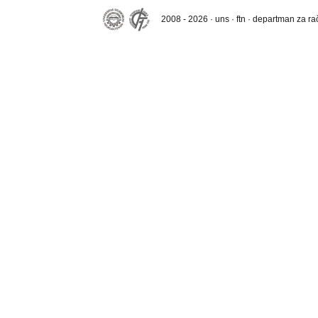
2008 - 2026 · uns · ftn · departman za r